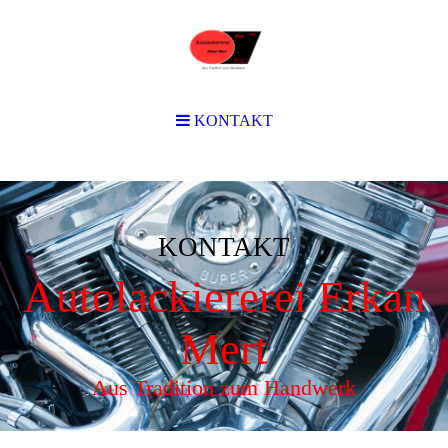
KONTAKT
KONTAKT
Autolackiererei Erkan
Mert
Aus Tradition zum Handwerk